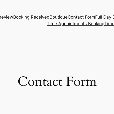
review
Booking Received
Boutique
Contact Form
Full Day
Time Appointments Booking
Time
Contact Form