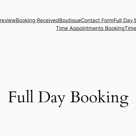
review
Booking Received
Boutique
Contact Form
Full Day
Time Appointments Booking
Time
Full Day Booking