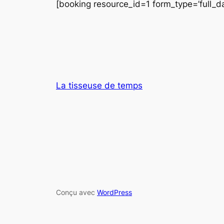
[booking resource_id=1 form_type=’full_d
La tisseuse de temps
Conçu avec
WordPress