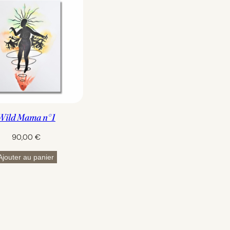
Wild Mama n°1
90,00
€
Ajouter au panier