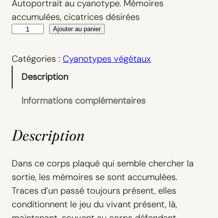
Autoportrait au cyanotype. Mémoires
accumulées, cicatrices désirées
q
Ajouter au panier
u
a
Catégories :
Cyanotypes végétaux
n
Description
t
i
Informations complémentaires
t
é
Description
d
e
Dans ce corps plaqué qui semble chercher la
R
sortie, les mémoires se sont accumulées.
ê
Traces d’un passé toujours présent, elles
v
conditionnent le jeu du vivant présent, là,
e