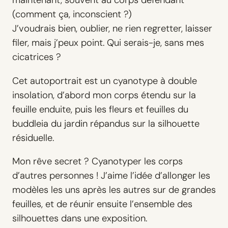
maintenant, souvent au corps défendant
e
(comment ça, inconscient ?)
n
J’voudrais bien, oublier, ne rien regretter, laisser
c
filer, mais j’peux point. Qui serais-je, sans mes
o
cicatrices ?
r
p
Cet autoportrait est un cyanotype à double
s
insolation, d’abord mon corps étendu sur la
feuille enduite, puis les fleurs et feuilles du
buddleia du jardin répandus sur la silhouette
résiduelle.
Mon rêve secret ? Cyanotyper les corps
d’autres personnes ! J’aime l’idée d’allonger les
modèles les uns après les autres sur de grandes
feuilles, et de réunir ensuite l’ensemble des
silhouettes dans une exposition.