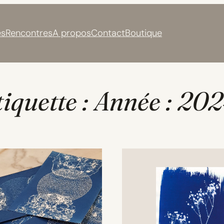
s
Rencontres
A propos
Contact
Boutique
iquette :
Année : 20