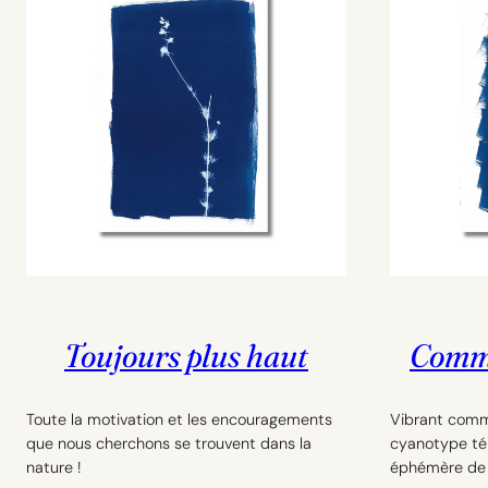
Toujours plus haut
Comme
Toute la motivation et les encouragements
Vibrant comm
que nous cherchons se trouvent dans la
cyanotype té
nature !
éphémère de 