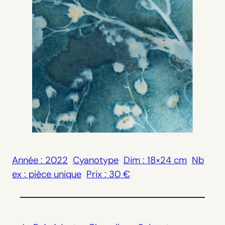
Année : 2022
Cyanotype
Dim : 18×24 cm
Nb
ex : pièce unique
Prix : 30 €